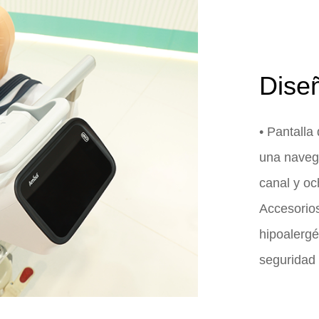
Dise
• Pantalla
una navega
canal y o
Accesorios
hipoalergé
seguridad 