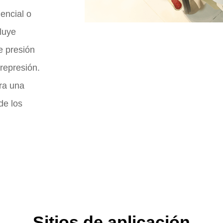
encial o
cluye
e presión
represión.
ara una
de los
Sitios de aplicación