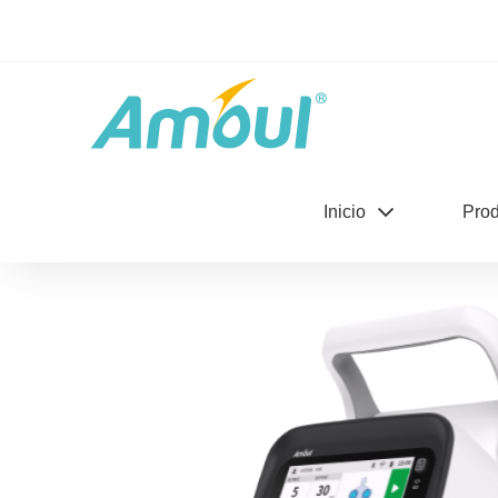
Productos
>
SCD 350 series
Inicio
Prod