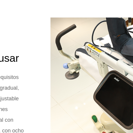
usar
quisitos
gradual,
justable
ones
al con
, con ocho