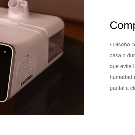
Comp
• Diseño c
casa o dur
que evita 
humedad al 
pantalla cl