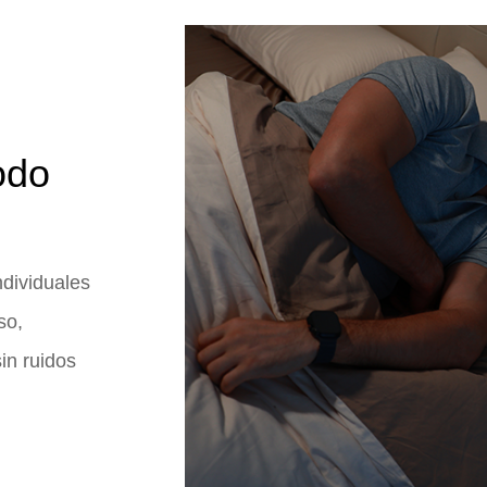
odo
n
ndividuales
so,
in ruidos