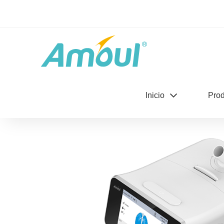
Productos
>
Anim25Vt/Anim30AV
Inicio
Prod